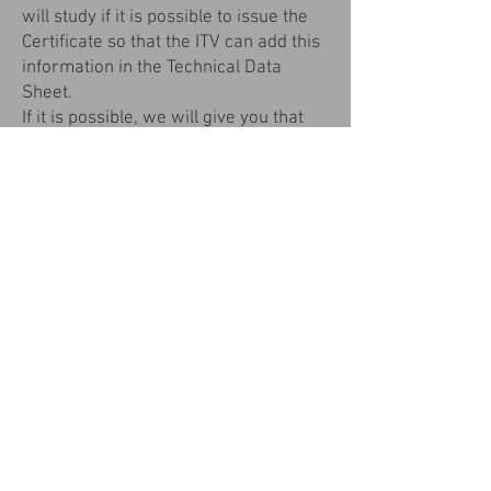
will study if it is possible to issue the
Certificate so that the ITV can add this
information in the Technical Data
Sheet.
If it is possible, we will give you that
Certificate so that you can go to the
ITV to request to add it.
Afterwards, you bring us the Technical
Data Sheet with that information
added and the original Vehicle
Registration Certificate, and we
present it to the Traffic Department.
And finally we will give you the new
Vehicle Registration Certificate, with
the EURO level added and the
Environmental Distinctive.
© 2016 by FPT. Creado
con
Wix.com