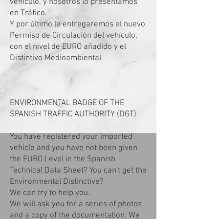
vehículo, y nosotros lo presentamos
en Tráfico.
Y por último le entregaremos el nuevo
Permiso de Circulación del vehículo,
con el nivel de EURO añadido y el
Distintivo Medioambiental
ENVIRONMENTAL BADGE OF THE
SPANISH TRAFFIC AUTHORITY (DGT)
You have registered your imported
vehicle and you have not been given
the EURO Level in the Spanish
Technical Data Sheet? You can't get the
Environmental Distinctive?
We can try to help you.
We will ask you for a series of photos
and a copy of the documentation. We