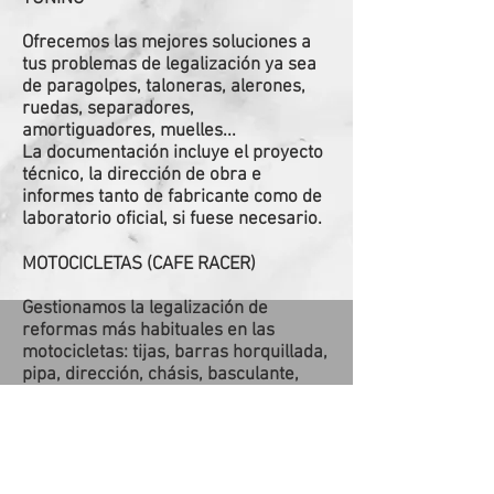
Ofrecemos las mejores soluciones a
tus problemas de legalización ya sea
de paragolpes, taloneras, alerones,
ruedas, separadores,
amortiguadores, muelles...
La documentación incluye el proyecto
técnico, la dirección de obra e
informes tanto de fabricante como de
laboratorio oficial, si fuese necesario.
MOTOCICLETAS (CAFE RACER)
Gestionamos la legalización de
reformas más habituales en las
motocicletas: tijas, barras horquillada,
pipa, dirección, chásis, basculante,
manillar, torretas, llantas, neumáticos,
suspensión, distancias entre ejes,
frenos, asientos, guardabarros...
La documentación incluye el proyecto
técnico, la dirección de obra e